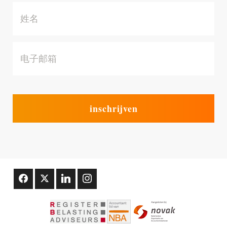
姓
名
电
子
邮
箱
*